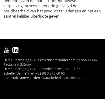
behoeften van de markt. Door dit nieuwe
verpakkingsproces is het erin geslaagd de
houdbaarheid van het product te verlengen en het een
aantrekkelijker uiterlijk te geven.
ULMA Packaging N.V is een dochteronderneming van ULMA
Packaging S.Coop
ULMA Packaging N.V. · Brandekensweg 9D · 2627 ·
Schelle (België) ·Tel.
+32 (0) 3 870 60 60
·
Gebruiksvoorwaarden
·
Data beleid
·
Cookies beleid
·