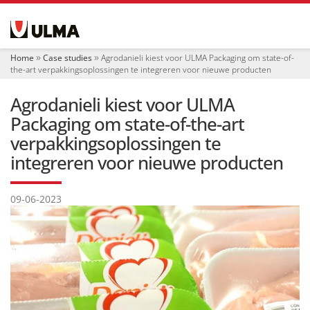
N
a
v
i
Home
Case studies
Agrodanieli kiest voor ULMA Packaging om state-of-
g
the-art verpakkingsoplossingen te integreren voor nieuwe producten
a
t
Agrodanieli kiest voor ULMA
i
e
Packaging om state-of-the-art
verpakkingsoplossingen te
integreren voor nieuwe producten
09-06-2023