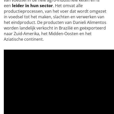
van voedsel in de hele agro-industriële keten en is
een
leider in hun sector
. Het omvat alle
productieprocessen, van het voer dat wordt omgezet
in voedsel tot het maken, slachten en verwerken van
het eindproduct. De producten van Danieli Alimentos
worden landelijk verkocht in Brazilië en geëxporteerd
naar Zuid-Amerika, het Midden-Oosten en het
Aziatische continent.