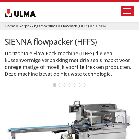
N
Toggl
a
v
i
Home
Verpakkingsmachines
Flowpack (HFFS)
SIENNA
g
a
SIENNA flowpacker (HFFS)
t
i
e
Horizontale Flow Pack machine (HFFS) die een
kussenvormige verpakking met drie seals maakt voor
onregelmatige of moeilijk voort te trekken producten.
Deze machine bevat de nieuwste technologie.
‹
›