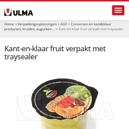
N
Toggl
a
v
i
Home
Verpakkingsoplossingen
AGF
Conserven en kant&klaar
g
producten, kruiden, augurken ...
Kant-en-klaar fruit verpakt met traysealer
a
t
i
Kant-en-klaar fruit verpakt met
e
traysealer