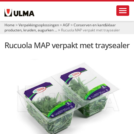
N
Toggl
a
v
i
Home
Verpakkingsoplossingen
AGF
Conserven en kant&klaar
g
producten, kruiden, augurken ...
Rucuola MAP verpakt met traysealer
a
t
Rucuola MAP verpakt met traysealer
i
e