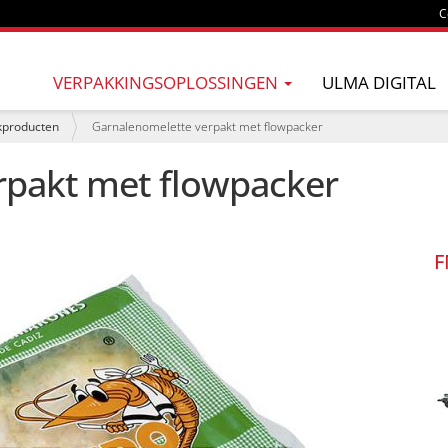
C
VERPAKKINGSOPLOSSINGEN
ULMA DIGITAL
kproducten
Garnalenomelette verpakt met flowpacker
rpakt met flowpacker
F