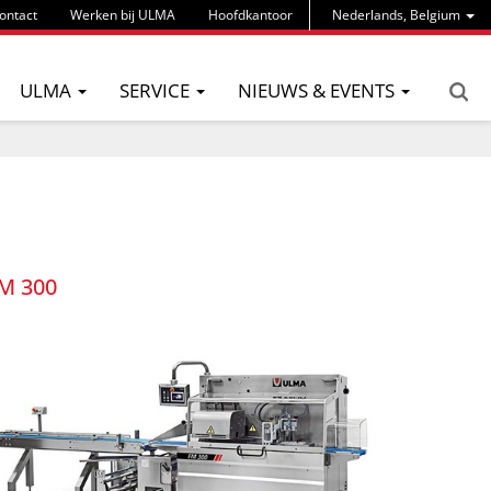
ontact
Werken bij ULMA
Hoofdkantoor
Nederlands, Belgium
ULMA
SERVICE
NIEUWS & EVENTS
M 300