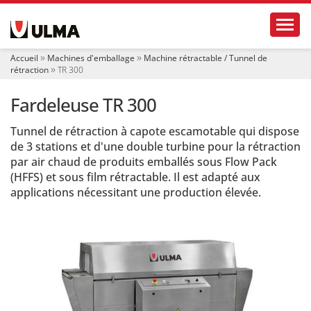
N
Toggl
a
v
i
Accueil
Machines d'emballage
Machine rétractable / Tunnel de
g
rétraction
TR 300
a
t
Fardeleuse TR 300
i
o
Tunnel de rétraction à capote escamotable qui dispose
n
de 3 stations et d'une double turbine pour la rétraction
par air chaud de produits emballés sous Flow Pack
(HFFS) et sous film rétractable. Il est adapté aux
applications nécessitant une production élevée.