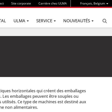
act
Site corporate
Carrière chez ULMA
Français, Belgium
TAL
ULMA
SERVICE
NOUVEAUTÉS
ues horizontales qui créent des emballages
nts. Les emballages peuvent être souples ou
s utilisés. Ce type de machines est destiné aux
e non alimentaires.