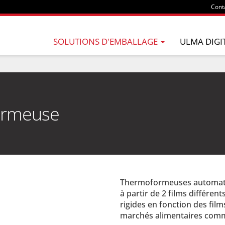
Cont
SOLUTIONS D'EMBALLAGE
ULMA DIGI
ormeuse
Thermoformeuses automatiq
à partir de 2 films différe
rigides en fonction des film
marchés alimentaires comm