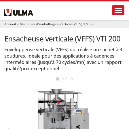
N
Toggl
a
v
i
Accueil
Machines d'emballage
Vertical (VFFS)
VTI 200
g
a
Ensacheuse verticale (VFFS) VTI 200
t
i
o
Enveloppeuse verticale (VFFS) qui réalise un sachet à 3
n
soudures. Idéale pour des applications à cadences
intermédiaires (jusqu'à 70 cycles/mn) avec un rapport
qualité/prix exceptionnel.
‹
›