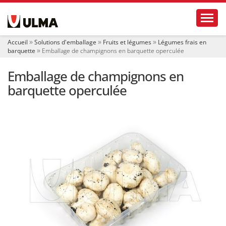
N
Toggl
a
v
i
Accueil
Solutions d'emballage
Fruits et légumes
Légumes frais en
g
barquette
Emballage de champignons en barquette operculée
a
t
Emballage de champignons en
i
o
barquette operculée
n