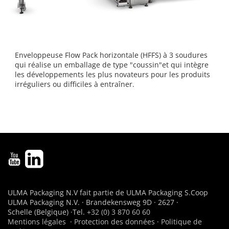
Enveloppeuse Flow Pack horizontale (HFFS) à 3 soudures
qui réalise un emballage de type "coussin"et qui intègre
les développements les plus novateurs pour les produits
irréguliers ou difficiles à entraîner.
ULMA Packaging N.V fait partie de ULMA Packaging S.Coop
ULMA Packaging N.V. · Brandekensweg 9D · 2627 ·
Schelle (Belgique) ·Tel.
+32 (0) 3 870 60 60
Mentions légales
·
Protection des données
·
Politique de