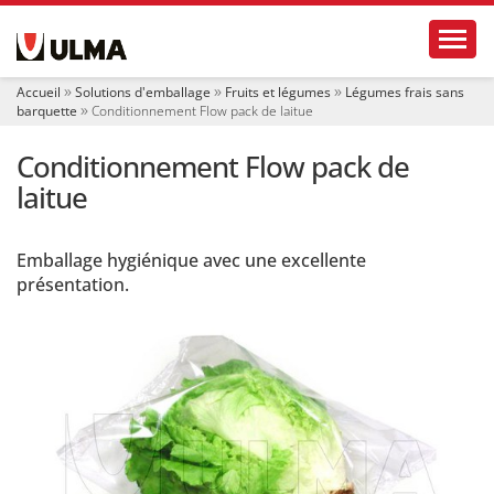
N
Toggl
a
v
i
Accueil
Solutions d'emballage
Fruits et légumes
Légumes frais sans
g
barquette
Conditionnement Flow pack de laitue
a
t
Conditionnement Flow pack de
i
o
laitue
n
Emballage hygiénique avec une excellente
présentation.