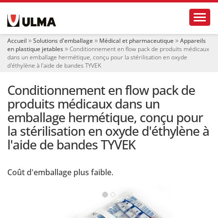
N
Toggl
a
v
i
Accueil
Solutions d'emballage
Médical et pharmaceutique
Appareils
g
en plastique jetables
Conditionnement en flow pack de produits médicaux
a
dans un emballage hermétique, conçu pour la stérilisation en oxyde
t
d'éthylène à l'aide de bandes TYVEK
i
o
Conditionnement en flow pack de
n
produits médicaux dans un
emballage hermétique, conçu pour
la stérilisation en oxyde d'éthylène à
l'aide de bandes TYVEK
Coût d'emballage plus faible.