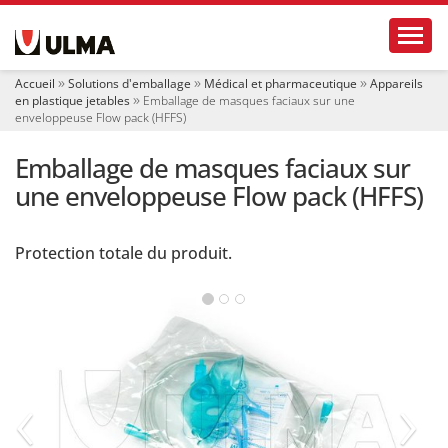
N
Toggl
a
v
i
Accueil
Solutions d'emballage
Médical et pharmaceutique
Appareils
g
en plastique jetables
Emballage de masques faciaux sur une
a
enveloppeuse Flow pack (HFFS)
t
i
Emballage de masques faciaux sur
o
une enveloppeuse Flow pack (HFFS)
n
Protection totale du produit.
‹
›