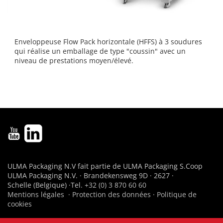
Enveloppeuse Flow Pack horizontale (HFFS) à 3 soudures
qui réalise un emballage de type "coussin" avec un
niveau de prestations moyen/élevé.
ULMA Packaging N.V fait partie de ULMA Packaging S.Coop
ULMA Packaging N.V. · Brandekensweg 9D · 2627 ·
Schelle (Belgique) ·Tel.
+32 (0) 3 870 60 60
Mentions légales
·
Protection des données
·
Politique de
cookies