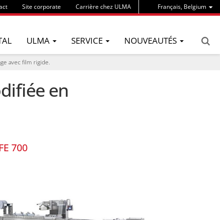
act
Site corporate
Carrière chez ULMA
Français, Belgium
TAL
ULMA
SERVICE
NOUVEAUTÉS
 avec film rigide.
ifiée en
FE 700