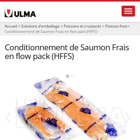
N
Toggl
a
v
i
Accueil
Solutions d'emballage
Poissons et crustacés
Poisson frais
g
Conditionnement de Saumon Frais en flow pack (HFFS)
a
t
Conditionnement de Saumon Frais
i
o
en flow pack (HFFS)
n
‹
›