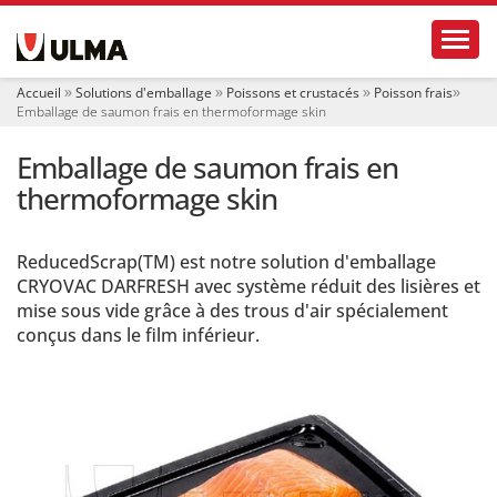
N
Toggl
a
v
i
Accueil
Solutions d'emballage
Poissons et crustacés
Poisson frais
g
Emballage de saumon frais en thermoformage skin
a
t
Emballage de saumon frais en
i
o
thermoformage skin
n
ReducedScrap(TM) est notre solution d'emballage
CRYOVAC DARFRESH avec système réduit des lisières et
mise sous vide grâce à des trous d'air spécialement
conçus dans le film inférieur.