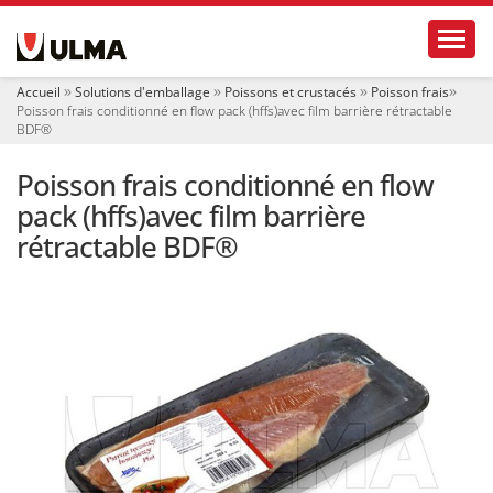
N
Toggl
a
v
i
Accueil
Solutions d'emballage
Poissons et crustacés
Poisson frais
g
Poisson frais conditionné en flow pack (hffs)avec film barrière rétractable
a
BDF®
t
i
Poisson frais conditionné en flow
o
pack (hffs)avec film barrière
n
rétractable BDF®