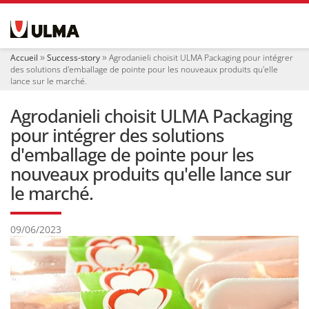
N
a
v
i
Accueil
Success-story
Agrodanieli choisit ULMA Packaging pour intégrer
g
des solutions d'emballage de pointe pour les nouveaux produits qu'elle
a
lance sur le marché.
t
i
Agrodanieli choisit ULMA Packaging
o
pour intégrer des solutions
n
d'emballage de pointe pour les
nouveaux produits qu'elle lance sur
le marché.
09/06/2023