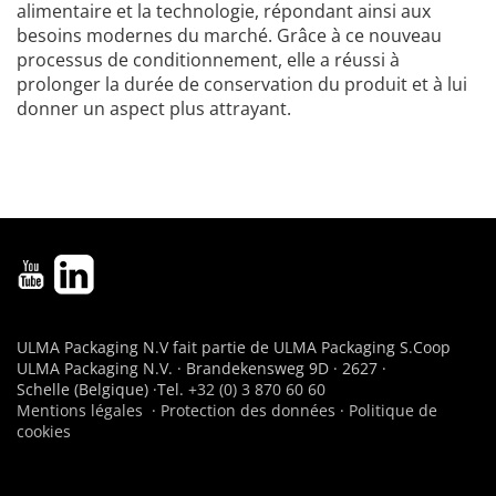
alimentaire et la technologie, répondant ainsi aux
besoins modernes du marché. Grâce à ce nouveau
processus de conditionnement, elle a réussi à
prolonger la durée de conservation du produit et à lui
donner un aspect plus attrayant.
ULMA Packaging N.V fait partie de ULMA Packaging S.Coop
ULMA Packaging N.V. · Brandekensweg 9D · 2627 ·
Schelle (Belgique) ·Tel.
+32 (0) 3 870 60 60
Mentions légales
·
Protection des données
·
Politique de
cookies