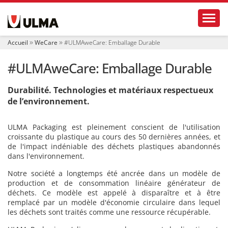
N
Toggl
a
v
i
Accueil
WeCare
#ULMAweCare: Emballage Durable
g
a
#ULMAweCare: Emballage Durable
t
i
o
Durabilité. Technologies et matériaux respectueux
n
de l’environnement.
ULMA Packaging est pleinement conscient de l'utilisation
croissante du plastique au cours des 50 dernières années, et
de l'impact indéniable des déchets plastiques abandonnés
dans l'environnement.
Notre société a longtemps été ancrée dans un modèle de
production et de consommation linéaire générateur de
déchets. Ce modèle est appelé à disparaître et à être
remplacé par un modèle d'économie circulaire dans lequel
les déchets sont traités comme une ressource récupérable.