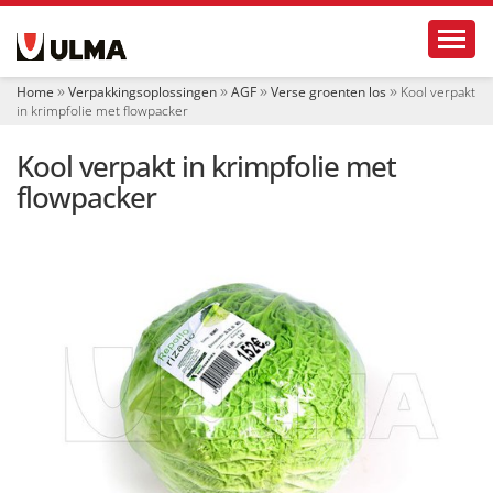
N
Toggl
a
v
i
Home
Verpakkingsoplossingen
AGF
Verse groenten los
Kool verpakt
g
in krimpfolie met flowpacker
a
t
Kool verpakt in krimpfolie met
i
e
flowpacker