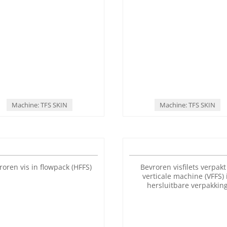
se zalm in skin verpakt met
Verse vis in skin verpakt 
thermoformer
thermoformer
Machine: TFS SKIN
Machine: TFS SKIN