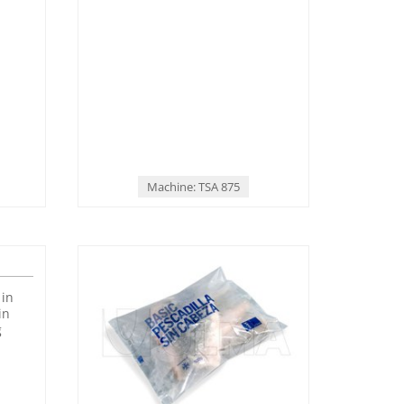
met
Gesneden zalm in LeafMap(TM)
verpakt met traysealer
Machine: TSA 875