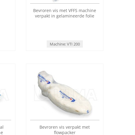
Bevroren vis met VFFS machine
 in
verpakt in gelamineerde folie
in
g
Machine: VTI 200
al
Bevroren vis verpakt met
ne
flowpacker