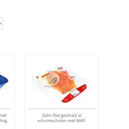
 met
Zalm filet gesliced in
ling.
schuimschalen met MAP.