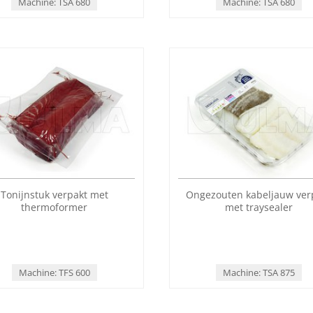
Machine: TSA 680
Machine: TSA 680
Tonijnstuk verpakt met
Ongezouten kabeljauw ver
thermoformer
met traysealer
Machine: TFS 600
Machine: TSA 875