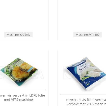
roren vis in flowpack (HFFS)
Bevroren visfilets verpakt
verticale machine (VFFS) 
hersluitbare verpakkin
Machine: OCEAN
Machine: VTI 500
ren vis verpakt in LDPE folie
met VFFS machine
Bevroren vis filets vertica
verpakt met VFFS machi