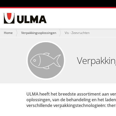
N
a
v
i
U
Home
Verpakkingsoplossingen
Vis - Zeevruchten
g
b
a
e
t
n
i
t
e
h
Verpakkin
i
e
r
:
ULMA heeft het breedste assortiment aan ver
oplossingen, van de behandeling en het laden v
verschillende verpakkingstechnologieën: therm