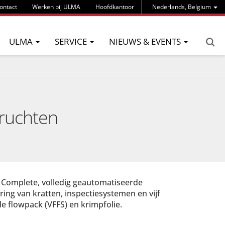
ontact
Werken bij ULMA
Hoofdkantoor
Nederlands, Belgium
ULMA
SERVICE
NIEUWS & EVENTS
vruchten
 Complete, volledig geautomatiseerde
ring van kratten, inspectiesystemen en vijf
e flowpack (VFFS) en krimpfolie.