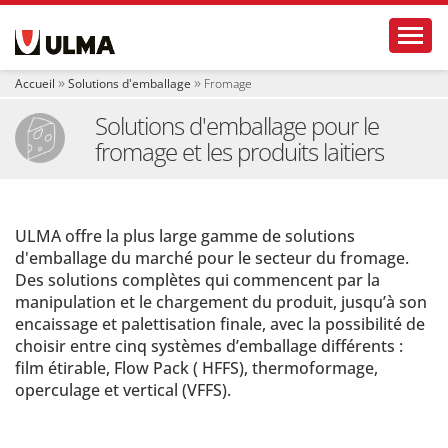
N
Toggl
a
v
i
Accueil
Solutions d'emballage
Fromage
g
a
Solutions d'emballage pour le
t
fromage et les produits laitiers
i
o
n
ULMA offre la plus large gamme de solutions
d'emballage du marché pour le secteur du fromage.
Des solutions complètes qui commencent par la
manipulation et le chargement du produit, jusqu’à son
encaissage et palettisation finale, avec la possibilité de
choisir entre cinq systèmes d’emballage différents :
film étirable, Flow Pack ( HFFS), thermoformage,
operculage et vertical (VFFS).